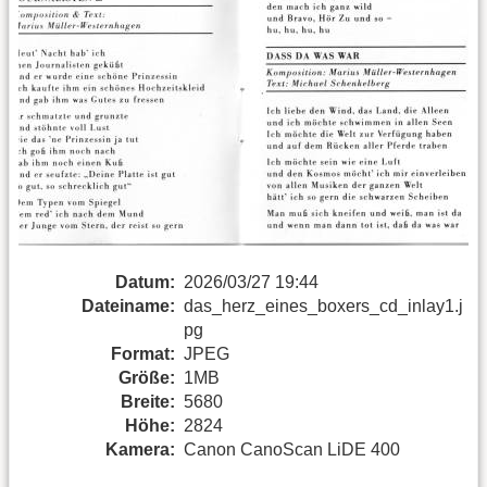
Datum:
2026/03/27 19:44
Dateiname:
das_herz_eines_boxers_cd_inlay1.j
pg
Format:
JPEG
Größe:
1MB
Breite:
5680
Höhe:
2824
Kamera:
Canon CanoScan LiDE 400