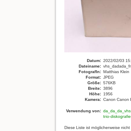
Datum:
2022/02/03 15
Dateiname:
vhs_dadada_fr
FotografIn:
Matthias Klein
Format:
JPEG
Größe:
576KB
Breite:
3896
Höhe:
1956
Kamera:
Canon Canon
Verwendung von:
da_da_da_vhs
trio-diskografie
Diese Liste ist möglicherweise nich