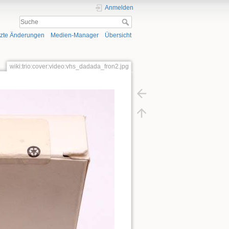
Anmelden
tzte Änderungen
Medien-Manager
Übersicht
wiki:trio:cover:video:vhs_dadada_fron2.jpg