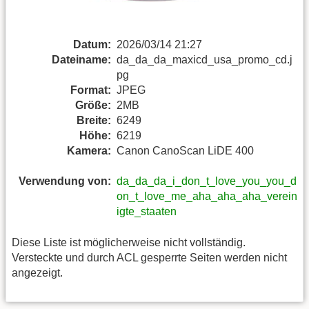
Datum:
2026/03/14 21:27
Dateiname:
da_da_da_maxicd_usa_promo_cd.j
pg
Format:
JPEG
Größe:
2MB
Breite:
6249
Höhe:
6219
Kamera:
Canon CanoScan LiDE 400
Verwendung von:
da_da_da_i_don_t_love_you_you_d
on_t_love_me_aha_aha_aha_verein
igte_staaten
Diese Liste ist möglicherweise nicht vollständig.
Versteckte und durch ACL gesperrte Seiten werden nicht
angezeigt.