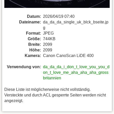
Datum:
2026/04/19 07:40
Dateiname:
da_da_da_single_uk_blck_bseite.jp
g
Format:
JPEG
Größe:
744KB
Breite:
2099
Höhe:
2099
Kamera:
Canon CanoScan LiDE 400
Verwendung von:
da_da_da_i_don_t_love_you_you_d
on_t_love_me_aha_aha_aha_gross
britannien
Diese Liste ist möglicherweise nicht vollständig.
Versteckte und durch ACL gesperrte Seiten werden nicht
angezeigt.