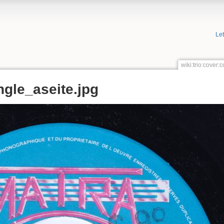
Le
wiki:trio:cover
ngle_aseite.jpg