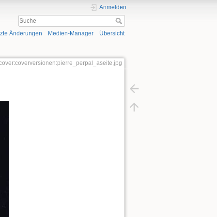
Anmelden
tzte Änderungen
Medien-Manager
Übersicht
o:cover:coverversionen:pierre_perpal_aseite.jpg