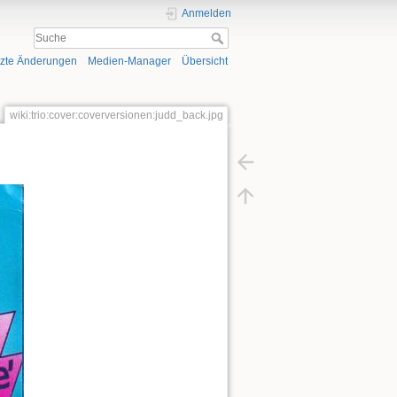
Anmelden
tzte Änderungen
Medien-Manager
Übersicht
wiki:trio:cover:coverversionen:judd_back.jpg