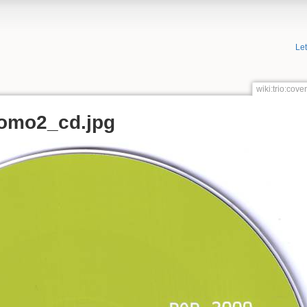
Le
wiki:trio:co
omo2_cd.jpg