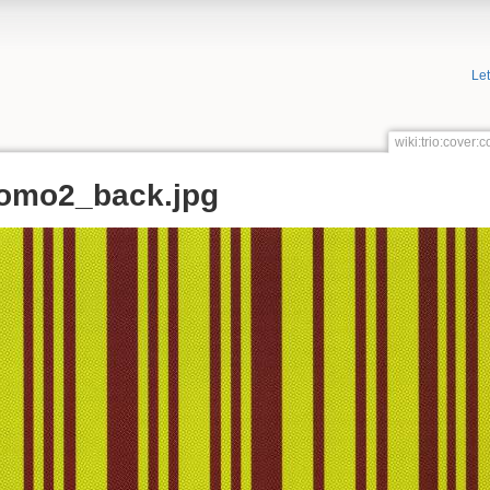
Le
wiki:trio:cove
omo2_back.jpg