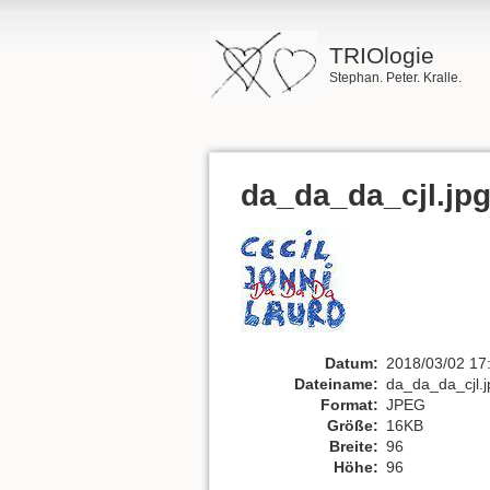
TRIOlogie
Stephan. Peter. Kralle.
da_da_da_cjl.jp
Datum:
2018/03/02 17
Dateiname:
da_da_da_cjl.j
Format:
JPEG
Größe:
16KB
Breite:
96
Höhe:
96