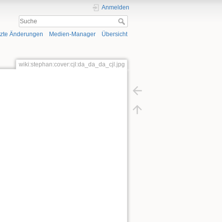
Anmelden
tzte Änderungen
Medien-Manager
Übersicht
wiki:stephan:cover:cjl:da_da_da_cjl.jpg