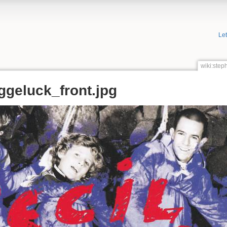
Le
wiki:step
geluck_front.jpg