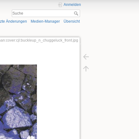
Anmelden
tzte Änderungen
Medien-Manager
Übersicht
han:cover:cjl:buckleup_n_chuggeluck_front.jpg