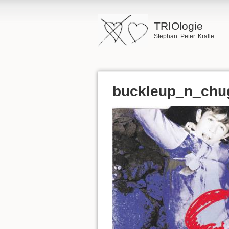
TRIOlogie
Stephan. Peter. Kralle.
buckleup_n_chug