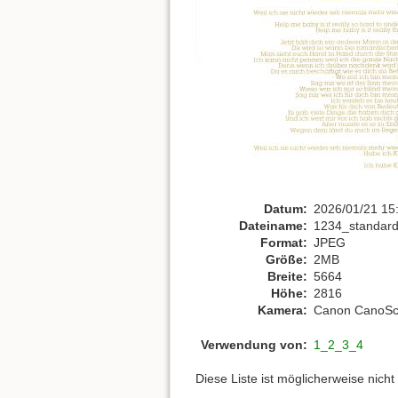
Datum:
2026/01/21 15
Dateiname:
1234_standard
Format:
JPEG
Größe:
2MB
Breite:
5664
Höhe:
2816
Kamera:
Canon CanoSc
Verwendung von:
1_2_3_4
Diese Liste ist möglicherweise nich