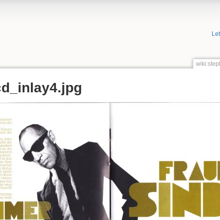
Le
wiki:ste
d_inlay4.jpg